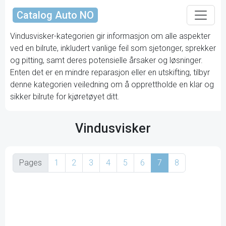
Catalog Auto NO
Vindusvisker-kategorien gir informasjon om alle aspekter
ved en bilrute, inkludert vanlige feil som sjetonger, sprekker
og pitting, samt deres potensielle årsaker og løsninger.
Enten det er en mindre reparasjon eller en utskifting, tilbyr
denne kategorien veiledning om å opprettholde en klar og
sikker bilrute for kjøretøyet ditt.
Vindusvisker
Pages
1
2
3
4
5
6
7
8